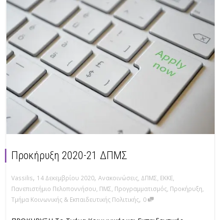
Προκήρυξη 2020-21 ΔΠΜΣ
,
,
Vassilis
14 Δεκεμβρίου 2020
Ανακοινώσεις
,
ΔΠΜΣ
,
ΕΚΚΕ
,
Πανεπιστήμιο Πελοποννήσου
,
ΠΜΣ
,
Προγραμματισμός
,
Προκήρυξη
,
,
Τμήμα Κοινωνικής & Εκπαιδευτικής Πολιτικής
0