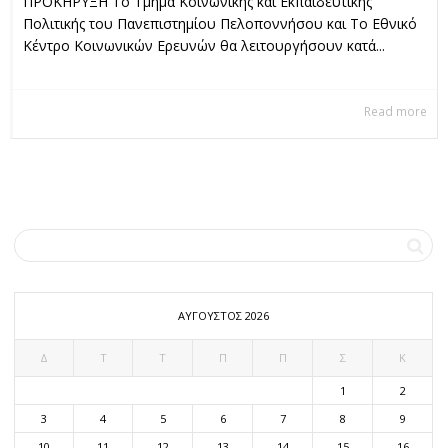
ΠΡΟΚΗΡΥΞΗ Το Τμήμα Κοινωνικής και Εκπαιδευτικής
Πολιτικής του Πανεπιστημίου Πελοποννήσου και Το Εθνικό
Κέντρο Κοινωνικών Ερευνών θα λειτουργήσουν κατά...
Read more
ΑΎΓΟΥΣΤΟΣ 2026
Δ
Τ
Τ
Π
Π
Σ
Κ
1
2
3
4
5
6
7
8
9
10
11
12
13
14
15
16