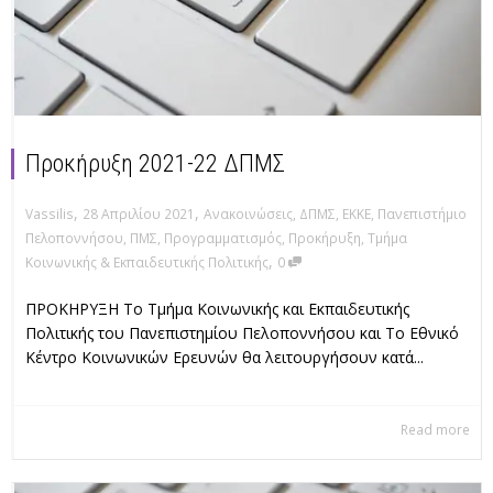
Προκήρυξη 2021-22 ΔΠΜΣ
,
,
Vassilis
28 Απριλίου 2021
Ανακοινώσεις
,
ΔΠΜΣ
,
ΕΚΚΕ
,
Πανεπιστήμιο
Πελοποννήσου
,
ΠΜΣ
,
Προγραμματισμός
,
Προκήρυξη
,
Τμήμα
,
Κοινωνικής & Εκπαιδευτικής Πολιτικής
0
ΠΡΟΚΗΡΥΞΗ Το Τμήμα Κοινωνικής και Εκπαιδευτικής
Πολιτικής του Πανεπιστημίου Πελοποννήσου και Το Εθνικό
Κέντρο Κοινωνικών Ερευνών θα λειτουργήσουν κατά...
Read more