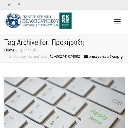
Toggl
Tag Archive for: Προκήρυξη
Home
Προκήρυξη
Επικοινωνήστε μαζί μας
+302741074992
pmssep-secr@uop.gr
navig