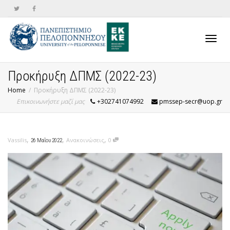
Toggl
Προκήρυξη ΔΠΜΣ (2022-23)
Home
Προκήρυξη ΔΠΜΣ (2022-23)
Επικοινωνήστε μαζί μας
+302741074992
pmssep-secr@uop.gr
navig
,
,
,
Vassilis
Ανακοινώσεις
0
26 Μαΐου 2022