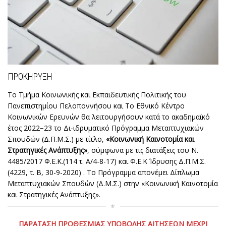
ΠΡΟΚΗΡΥΞΗ
Το Τμήμα Κοινωνικής και Εκπαιδευτικής Πολιτικής του
Πανεπιστημίου Πελοποννήσου και Το Εθνικό Κέντρο
Κοινωνικών Ερευνών θα λειτουργήσουν κατά το ακαδημαϊκό
έτος 2022−23 το Δι-ιδρυματικό Πρόγραμμα Μεταπτυχιακών
Σπουδών (Δ.Π.Μ.Σ.) με τίτλο,
«Κοινωνική Καινοτομία και
Στρατηγικές Ανάπτυξης»
, σύμφωνα με τις διατάξεις του Ν.
4485/2017 Φ.Ε.Κ.(114 τ. Α/4-8-17) και Φ.Ε.Κ Ίδρυσης Δ.Π.Μ.Σ.
(4229, τ. Β, 30-9-2020) . Το Πρόγραμμα απονέμει Δίπλωμα
Μεταπτυχιακών Σπουδών (Δ.Μ.Σ.) στην «Κοινωνική Καινοτομία
και Στρατηγικές Ανάπτυξης».
ΠΑΡΑΤΑΣΗ ΠΡΟΘΕΣΜΙΑΣ ΥΠΟΒΟΛΗΣ ΑΙΤΗΣΕΩΝ ΜΕΧΡΙ