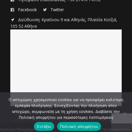
Facebook
Twitter
Διεύθυνση: Κρατίνου 9 και Αθηνάς, Πλατεία Κοτζιά,
105 52 Αθήνα
Ο ιστοχώρος χρησιμοποιεί cookies για να προσφέρει καλύτερη
εμπειρία πλοήγησης. Συνεχίζοντας την πλοήγηση στον
ιστοχώρο, συμφωνείτε με τη χρήση cookies. Διαβάστε την
©[2020-2022] ΔΠΜΣ -
ΚΟΙΝΩΝΙΚΗ ΚΑΙΝΟΤΟΜΙΑ ΚΑΙ
Πολιτική απορρήτου για περισσότερες λεπτομέρειες
ΣΤΡΑΤΗΓΙΚΕΣ ΑΝΑΠΤΥΞΗΣ
-
Ανάπτυξη & Υποστήριξη
-
Βασίλης Μακρυπόδης
Εντάξει
Πολιτική απορρήτου
Ωρολόγιο Πρόγραμμα εαρινού εξαμήνου ακ. έτους 2021-22
Συγκεντρωτικό Πρόγραμμα Επαναληπτικής Εξεταστικής Σεπτεμβρίου ακ. έτους 2021-22